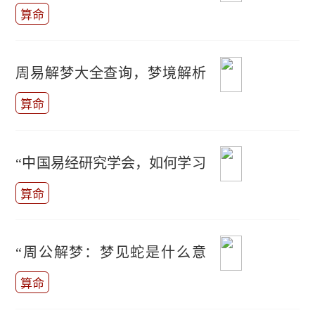
凶？
算命
周易解梦大全查询，梦境解析
方法
算命
“中国易经研究学会，如何学习
易经？”
算命
“周公解梦：梦见蛇是什么意
思？”
算命